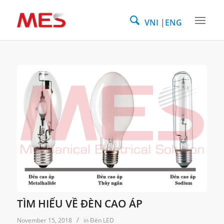
VNI
ENG
TÌM HIỂU VỀ ĐÈN CAO ÁP
/
November 15, 2018
in
Đèn LED