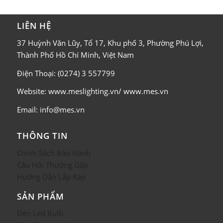
LIÊN HỆ
37 Huỳnh Văn Lũy, Tổ 17, Khu phố 3, Phường Phú Lợi,
Thành Phố Hồ Chí Minh, Việt Nam
Điện Thoại: (0274) 3 557799
Website: www.meslighting.vn/ www.mes.vn
Email: info@mes.vn
THÔNG TIN
Chính Sách Bảo Hành
Câu Hỏi Thường Gặp
Hướng Dẫn Lắp Ráp
SẢN PHẨM
Đèn Led Bulb