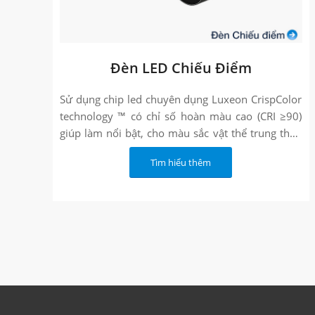
Đèn LED Chiếu Điểm
Sử dụng chip led chuyên dụng Luxeon CrispColor
technology ™ có chỉ số hoàn màu cao (CRI ≥90)
giúp làm nổi bật, cho màu sắc vật thể trung thưc
phù hợp cho chiếu sáng sản phẩm trừng bày, sản
Tìm hiểu thêm
phẩm mẫu.