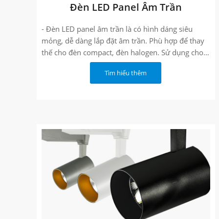
Đèn LED Panel Âm Trần
- Đèn LED panel âm trần là có hình dáng siêu
mỏng, dễ dàng lắp đặt âm trần. Phù hợp để thay
thế cho đèn compact, đèn halogen. Sử dụng cho
chiếu sáng nội thất, nhà ở dân dụng, văn phòng,
Tìm hiểu thêm
bệnh viện, khách sạn, cửa hàng
- Tuổi thọ lên đến 50,000 giờ
- Bảo hành 3 năm