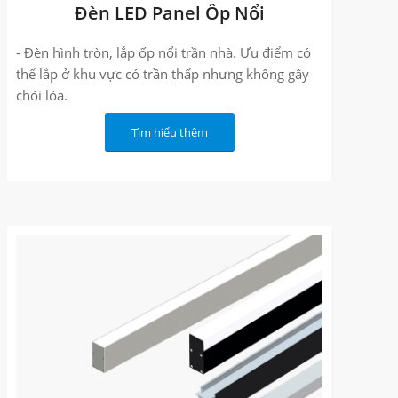
Đèn LED Panel Ốp Nổi
- Đèn hình tròn, lắp ốp nổi trần nhà. Ưu điểm có
thể lắp ở khu vực có trần thấp nhưng không gây
chói lóa.
Tìm hiểu thêm
- Phù hợp để thay thế cho đèn compact, đèn
halogen. Sử dụng cho chiếu sáng nội thất, nhà ở
dân dụng, văn phòng, bệnh viện, khách sạn, cửa
hàng.
- Tuổi thọ lên đến 50.000 giờ và Bảo hành 3 năm