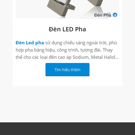
Đèn LED Pha
Đèn Led pha
sử dụng chiếu sáng ngoài trời, phù
hợp pha bảng hiệu, công trình, tượng đài. Thay
thế cho các loại đèn cao áp Sodium, Metal Halide,
Halogen ...
Tìm hiểu thêm
Tuổi thọ lên đến: 50.000 giờ chiếu sáng
Thân đèn làm bằng nhôm hoặc hợp kim nhôm
siêu bền
Bảo hành 3 năm