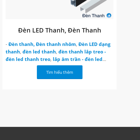
Đèn LED Thanh, Đèn Thanh
-
Đèn thanh, Đèn thanh nhôm
,
Đèn LED dạng
thanh
,
đèn led thanh
,
đèn thanh lắp treo -
đèn led thanh treo
,
lắp âm trần - đèn led
thanh âm
. Sử dụng cho chiếu sáng nội thất văn
Tìm hiểu thêm
phòng, phòng họp, cửa hàng, nhà ở dân dụng.
- MES
nhận thiết kế đèn thanh, đèn led thanh
theo yêu cầu
: chiều dài, hình dạng, công suất,
màu sắc ánh sáng.
- Tuổi thọ lên đến 50.000 giờ và Bảo hành 3 năm