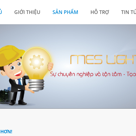
Ủ
GIỚI THIỆU
SẢN PHẨM
HỖ TRỢ
TIN T
 HƠN!