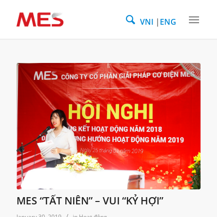
VNI
ENG
MES “TẤT NIÊN” – VUI “KỶ HỢI”
/
January 30, 2019
in
Hoạt động