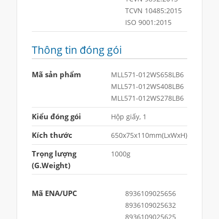
TCVN 10485:2015
ISO 9001:2015
Thông tin đóng gói
Mã sản phẩm
MLL571-012WS658LB6
MLL571-012WS408LB6
MLL571-012WS278LB6
Kiểu đóng gói
Hộp giấy, 1
Kích thước
650x75x110mm(LxWxH)
Trọng lượng
1000g
(G.Weight)
Mã ENA/UPC
8936109025656
8936109025632
8936109025625