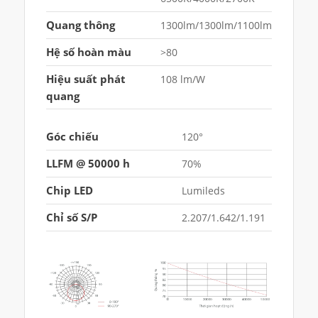
Quang thông
1300lm/1300lm/1100lm
Hệ số hoàn màu
>80
Hiệu suất phát
108 lm/W
quang
Góc chiếu
120°
LLFM @ 50000 h
70%
Chip LED
Lumileds
Chỉ số S/P
2.207/1.642/1.191