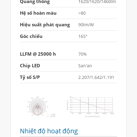
Quang thông
1620/1620/1460lm
Hệ số hoàn màu
>80
Hiệu suất phát quang
90lm/W
Góc chiếu
165°
LLFM @ 25000 h
70%
Chip LED
San'an
Tỷ số S/P
2.207/1.642/1.191
Nhiệt độ hoạt động