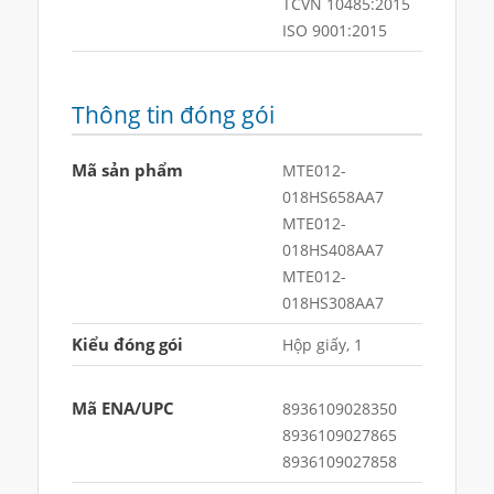
TCVN 10485:2015
ISO 9001:2015
Thông tin đóng gói
Mã sản phẩm
MTE012-
018HS658AA7
MTE012-
018HS408AA7
MTE012-
018HS308AA7
Kiểu đóng gói
Hộp giấy, 1
Mã ENA/UPC
8936109028350
8936109027865
8936109027858