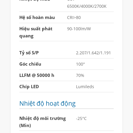
6500K/4000K/2700K
Hệ số hoàn màu
CRI>80
Hiệu suất phát
90-100lm/W
quang
Tỷ số S/P
2.207/1.642/1.191
Góc chiếu
100°
LLFM @ 50000 h
70%
Chíp LED
Lumileds
Nhiệt độ hoạt động
Nhiệt độ môi trường
-25°C
(Min)