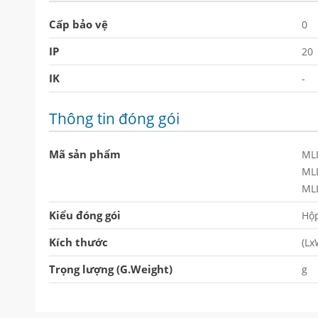
Cấp bảo vệ
0
IP
20
IK
-
Thông tin đóng gói
Mã sản phẩm
ML
ML
ML
Kiểu đóng gói
Hộp
Kích thước
(Lx
Trọng lượng (G.Weight)
g