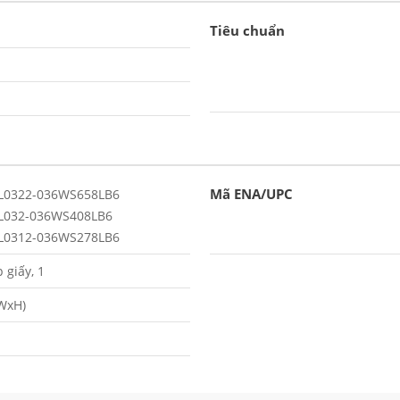
Tiêu chuẩn
Mã ENA/UPC
L0322-036WS658LB6
L032-036WS408LB6
L0312-036WS278LB6
 giấy, 1
WxH)