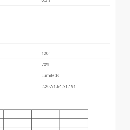
0.5 s
120°
70%
Lumileds
2.207/1.642/1.191