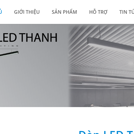
Ủ
GIỚI THIỆU
SẢN PHẨM
HỖ TRỢ
TIN T