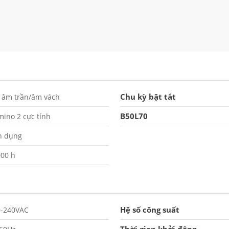
Chu kỳ bật tắt
 âm trần/âm vách
B50L70
ino 2 cực tính
n dụng
00 h
Hệ số công suất
0-240VAC