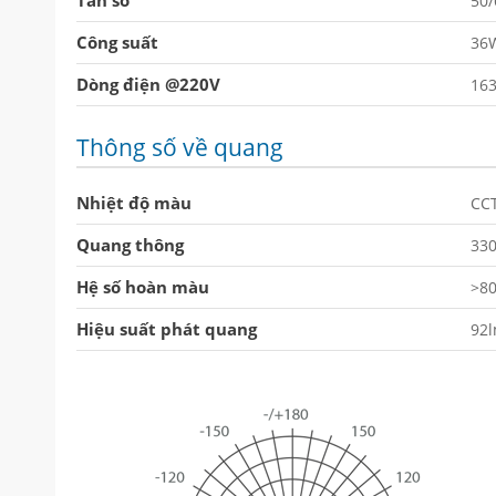
Tần số
50
Công suất
36
Dòng điện @220V
16
Thông số về quang
Nhiệt độ màu
CC
Quang thông
33
Hệ số hoàn màu
>8
Hiệu suất phát quang
92