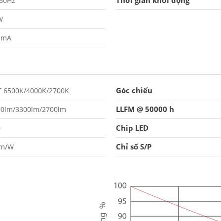
Thời gian khởi động
/60Hz
W
3mA
Góc chiếu
T 6500K/4000K/2700K
LLFM @ 50000 h
00lm/3300lm/2700lm
Chip LED
0
Chỉ số S/P
lm/W