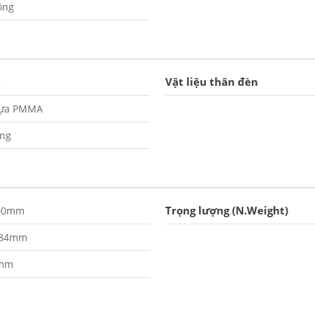
ông
Vật liệu thân đèn
c
ựa PMMA
ắng
Trọng lượng (N.Weight)
00mm
.84mm
mm