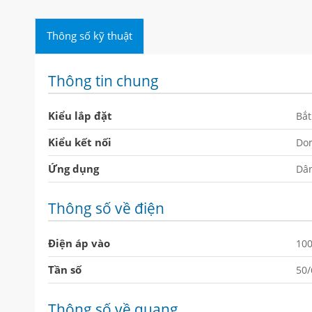
Thông số kỹ thuật
Thông tin chung
Kiểu lắp đặt
Bắt
Kiểu kết nối
Dom
Ứng dụng
Dâ
Thông số về điện
Điện áp vào
10
Tần số
50
Thông số về quang