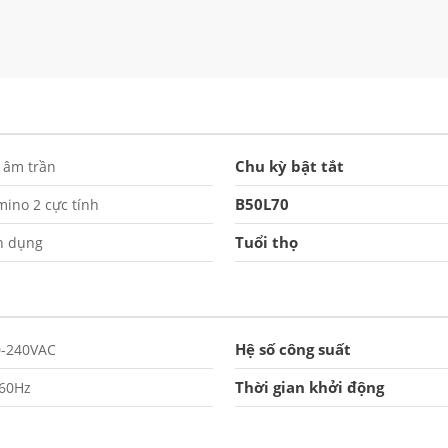
Chu kỳ bật tắt
 âm trần
B50L70
ino 2 cực tính
Tuổi thọ
n dụng
Hệ số công suất
0-240VAC
Thời gian khởi động
/60Hz