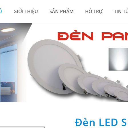
Ủ
GIỚI THIỆU
SẢN PHẨM
HỖ TRỢ
TIN T
Đèn LED S