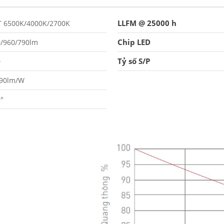
LLFM @ 25000 h
T 6500K/4000K/2700K
Chip LED
/960/790lm
Tỷ số S/P
0
-90lm/W
°