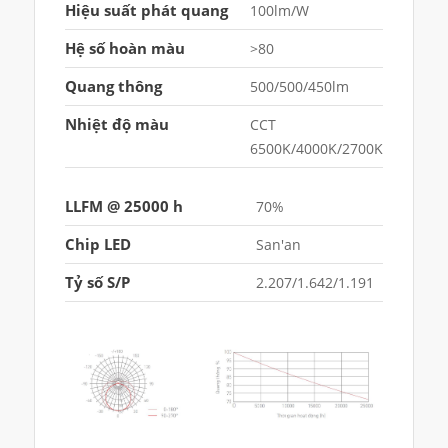
Hiệu suất phát quang
100lm/W
Hệ số hoàn màu
>80
Quang thông
500/500/450lm
Nhiệt độ màu
CCT
6500K/4000K/2700K
LLFM @ 25000 h
70%
Chip LED
San'an
Tỷ số S/P
2.207/1.642/1.191