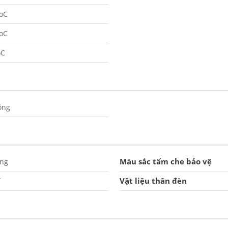
oC
oC
oC
ông
Màu sắc tấm che bảo vệ
ắng
Vật liệu thân đèn
T