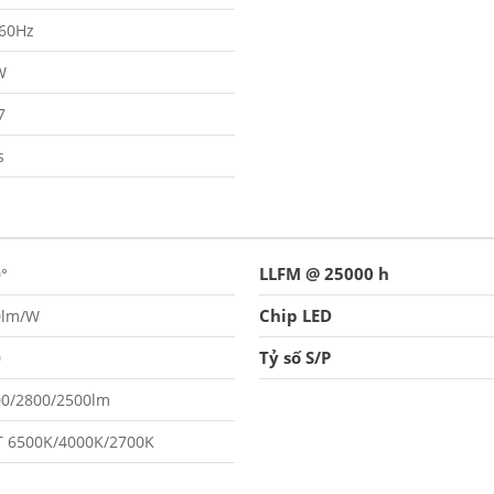
/60Hz
W
7
s
LLFM @ 25000 h
°
Chip LED
0lm/W
Tỷ số S/P
0
00/2800/2500lm
T 6500K/4000K/2700K