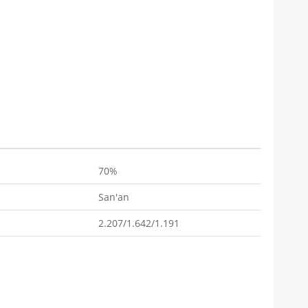
70%
San'an
2.207/1.642/1.191