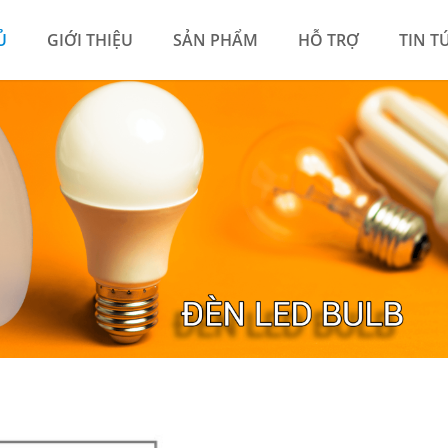
Ủ
GIỚI THIỆU
SẢN PHẨM
HỖ TRỢ
TIN T