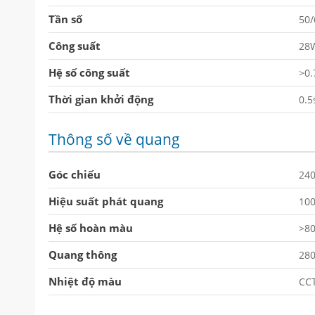
Tần số
50
Công suất
28
Hệ số công suất
>0.
Thời gian khởi động
0.5
Thông số về quang
Góc chiếu
240
Hiệu suất phát quang
10
Hệ số hoàn màu
>8
Quang thông
28
Nhiệt độ màu
CC