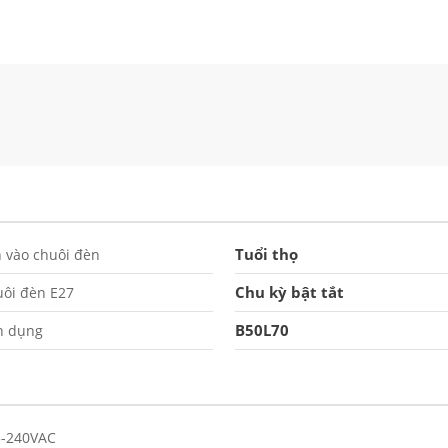
2
3
Tuổi thọ
 vào chuôi đèn
Chu kỳ bật tắt
ôi đèn E27
B50L70
n dụng
5-240VAC