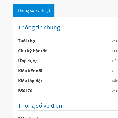
Thông số kỹ thuật
Thông tin chung
Tuổi thọ
25
Chu kỳ bật tắt
50
Ứng dụng
Dâ
Kiểu kết nối
Chu
Kiểu lắp đặt
Vặn
B50L70
25
Thông số về điện