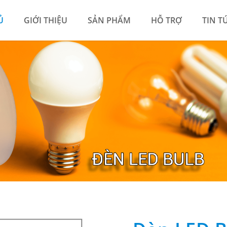
Ủ
GIỚI THIỆU
SẢN PHẨM
HỖ TRỢ
TIN T