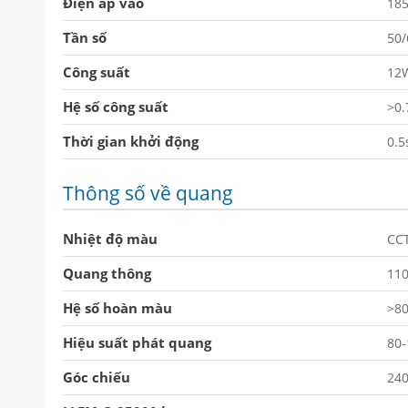
Điện áp vào
18
Tần số
50
Công suất
12
Hệ số công suất
>0.
Thời gian khởi động
0.5
Thông số về quang
Nhiệt độ màu
CC
Quang thông
110
Hệ số hoàn màu
>8
Hiệu suất phát quang
80
Góc chiếu
240