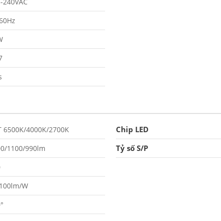
5-240VAC
/60Hz
W
7
s
Chip LED
T 6500K/4000K/2700K
Tỷ số S/P
0/1100/990lm
0
-100lm/W
°