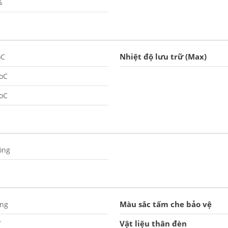
%
Nhiệt độ lưu trữ (Max)
oC
oC
oC
ông
Màu sắc tấm che bảo vệ
ắng
Vật liệu thân đèn
T