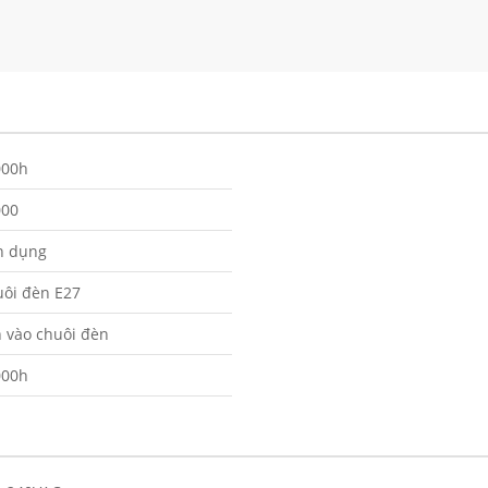
000h
000
n dụng
ôi đèn E27
 vào chuôi đèn
000h