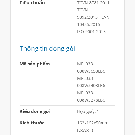
Tiêu chuẩn
TCVN 8781:2011
TCVN
9892:2013 TCVN
10485:2015
ISO 9001:2015
Thông tin đóng gói
Mã sản phẩm
MPL033-
008WS658LB6
MPL033-
008WS408LB6
MPL033-
008WS278LB6
Kiểu đóng gói
Hộp giấy, 1
Kích thước
162x162x50mm
(LxWxH)