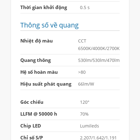
Thời gian khởi động
0.5 s
Thông số về quang
Nhiệt độ màu
CCT
6500K/4000K/2700K
Quang thông
530lm/530lm/470lm
Hệ số hoàn màu
>80
Hiệu suất phát quang
66lm/W
Góc chiếu
120°
LLFM @ 50000 h
70%
Chip LED
Lumileds
Chỉ số S/P
2.207/1.642/1.191