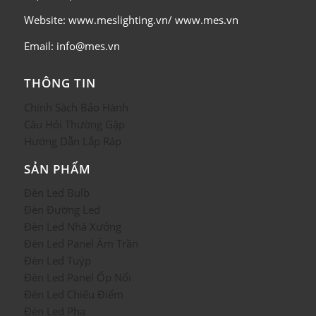
Website: www.meslighting.vn/ www.mes.vn
Email: info@mes.vn
THÔNG TIN
Chính Sách Bảo Hành
Câu Hỏi Thường Gặp
Hướng Dẫn Lắp Ráp
SẢN PHẨM
Đèn Led Bulb
Đèn Đường Led
Đèn Led Nhà Xưởng
Đèn Led Panel Âm Trần
Đèn Led Tuýp
Đèn Led Panel Ốp Nổi
Đèn Led Chiếu Điểm
Đèn Led Pha