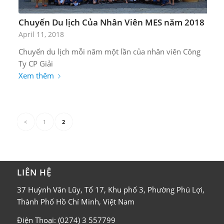
Chuyến Du lịch Của Nhân Viên MES năm 2018
April 11, 2018
Chuyến du lịch mỗi năm một lần của nhân viên Công
Ty CP Giải
Xem thêm
<
1
2
LIÊN HỆ
37 Huỳnh Văn Lũy, Tổ 17, Khu phố 3, Phường Phú Lợi,
Thành Phố Hồ Chí Minh, Việt Nam
Điện Thoại: (0274) 3 557799